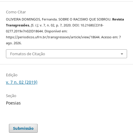
Como Citar
OLIVEIRA DOMINGOS, Fernanda. SOBRE O RACISMO QUE SOBROU.
Revista
Transgressões
,
[S. l.]
, v. 7, n. 02, p. 7, 2020. DOI: 10.21680/2318-
0277.2019v7n02ID18644. Disponível em:
https://periodicos.ufrn.br/transgressoes/article/view/18644. Acesso em: 7
ago. 2026.
Fomatos de Citação
Edição
v. 7 n. 02 (2019)
Seção
Poesias
Submissão