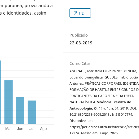
emporânea, provocando a
s e identidades, assim
PDF
Publicado
22-03-2019
Como Citar
ANDRADE, Maristela Oliveira de; BONFIM,
Eduardo Evangelista; GUEDES, Fábio Lucio
Antunes. PRÁTICAS CORPORAIS, IDENTIDA
FORMAÇÃO DE HABITUS ENTRE GRUPOS D
PRATICANTES DA CAPOEIRA E DA DIETA
NATURALÍSTICA.
Vivência: Revista de
Antropologia
,
[S. l.]
, v. 1, n. 51, 2019. DOI:
10.21680/2238-6009.2018v1n51ID17174.
Disponível em:
https://periodicos.ufrn.br/vivencia/article
17174. Acesso em: 7 ago. 2026.