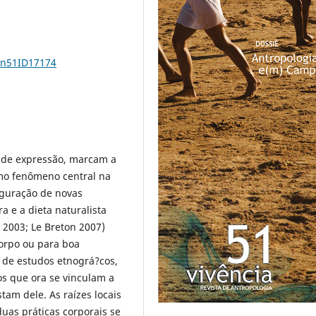
1n51ID17174
s de expressão, marcam a
mo fenômeno central na
guração de novas
a e a dieta naturalista
 2003; Le Breton 2007)
corpo ou para boa
 de estudos etnográ?cos,
os que ora se vinculam a
tam dele. As raízes locais
duas práticas corporais se