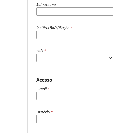
Sobrenome
Instituição/Afiliação
*
País
*
Acesso
E-mail
*
Usuário
*