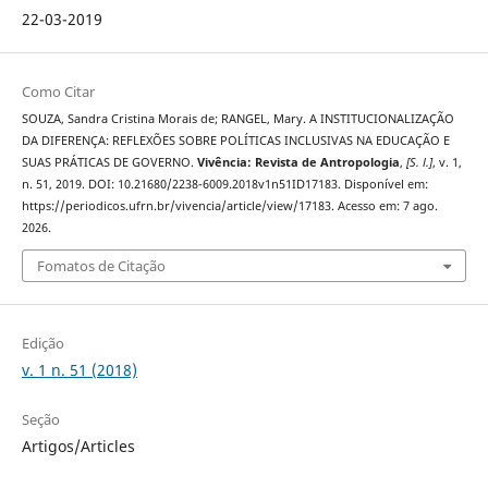
22-03-2019
Como Citar
SOUZA, Sandra Cristina Morais de; RANGEL, Mary. A INSTITUCIONALIZAÇÃO
DA DIFERENÇA: REFLEXÕES SOBRE POLÍTICAS INCLUSIVAS NA EDUCAÇÃO E
SUAS PRÁTICAS DE GOVERNO.
Vivência: Revista de Antropologia
,
[S. l.]
, v. 1,
n. 51, 2019. DOI: 10.21680/2238-6009.2018v1n51ID17183. Disponível em:
https://periodicos.ufrn.br/vivencia/article/view/17183. Acesso em: 7 ago.
2026.
Fomatos de Citação
Edição
v. 1 n. 51 (2018)
Seção
Artigos/Articles