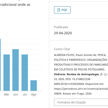
tradicional onde as
PDF
Publicado
29-04-2020
Como Citar
ALMEIDA FILHO, Paulo Gomes de. PESCA,
POLÍTICA E PARENTESCO: ORGANIZAÇÕES
PRODUTIVAS E PROCESSOS DE FAMILIARI
EM COLETIVOS DE PESCAS POTIGUARES.
Vivência: Revista de Antropologia
,
[S. l.]
,
53, 2020. DOI: 10.21680/2238-
6009.2019v1n53ID20604. Disponível em:
https://periodicos.ufrn.br/vivencia/article
20604. Acesso em: 9 ago. 2026.
Fomatos de Citação