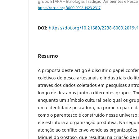
grupo ETAPA – Etnologia, Tradição, Ambientes e Pesca 
https://orcid.org/0000-0002-1923-2317
DOI:
https://doi.org/10.21680/2238-6009.2019v
Resumo
A proposta deste artigo é discutir o papel confe
coletivos de pesca artesanais e industriais do lit
através dos dados coletados em pesquisas antro
longo de dez anos junto a diferentes grupos. 
enquanto um símbolo cultural pelo qual os gru
uma identidade pescadora, na primeira parte da
como o parentesco é construído nesse universo 
ele estrutura a organização produtiva. Na segun
atenção ao conflito envolvendo as organizações 
Miguel do Gostoso, que resultou na criação de 