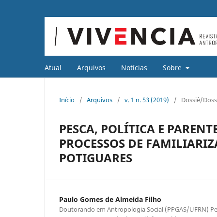
Atual
Arquivos
Notícias
Sobre
Início
/
Arquivos
/
v. 1 n. 53 (2019)
/
Dossiê/Doss
PESCA, POLÍTICA E PAREN
PROCESSOS DE FAMILIARIZ
POTIGUARES
Paulo Gomes de Almeida Filho
Doutorando em Antropologia Social (PPGAS/UFRN) Pe