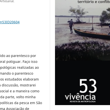
Artesanal.
1n53ID20604
rido ao parentesco por
oral potiguar. Faço isso
pológicas realizadas ao
Tomando o parentesco
pos estudados elaboram
 discussão, mostrarei
social e a maneira como
da parte, volto minha
políticas da pesca em São
uma Associação de