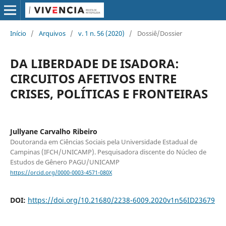
Início
/
Arquivos
/
v. 1 n. 56 (2020)
/
Dossiê/Dossier
DA LIBERDADE DE ISADORA:
CIRCUITOS AFETIVOS ENTRE
CRISES, POLÍTICAS E FRONTEIRAS
Jullyane Carvalho Ribeiro
Doutoranda em Ciências Sociais pela Universidade Estadual de
Campinas (IFCH/UNICAMP). Pesquisadora discente do Núcleo de
Estudos de Gênero PAGU/UNICAMP
https://orcid.org/0000-0003-4571-080X
DOI:
https://doi.org/10.21680/2238-6009.2020v1n56ID23679