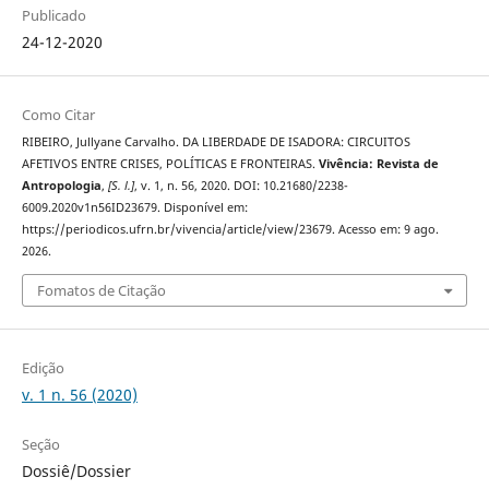
Publicado
24-12-2020
Como Citar
RIBEIRO, Jullyane Carvalho. DA LIBERDADE DE ISADORA: CIRCUITOS
AFETIVOS ENTRE CRISES, POLÍTICAS E FRONTEIRAS.
Vivência: Revista de
Antropologia
,
[S. l.]
, v. 1, n. 56, 2020. DOI: 10.21680/2238-
6009.2020v1n56ID23679. Disponível em:
https://periodicos.ufrn.br/vivencia/article/view/23679. Acesso em: 9 ago.
2026.
Fomatos de Citação
Edição
v. 1 n. 56 (2020)
Seção
Dossiê/Dossier