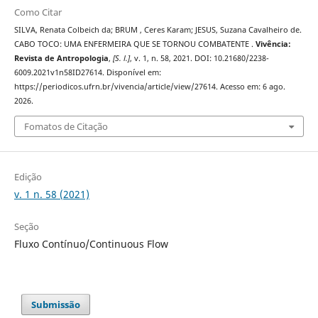
Como Citar
SILVA, Renata Colbeich da; BRUM , Ceres Karam; JESUS, Suzana Cavalheiro de.
CABO TOCO: UMA ENFERMEIRA QUE SE TORNOU COMBATENTE .
Vivência:
Revista de Antropologia
,
[S. l.]
, v. 1, n. 58, 2021. DOI: 10.21680/2238-
6009.2021v1n58ID27614. Disponível em:
https://periodicos.ufrn.br/vivencia/article/view/27614. Acesso em: 6 ago.
2026.
Fomatos de Citação
Edição
v. 1 n. 58 (2021)
Seção
Fluxo Contínuo/Continuous Flow
Submissão