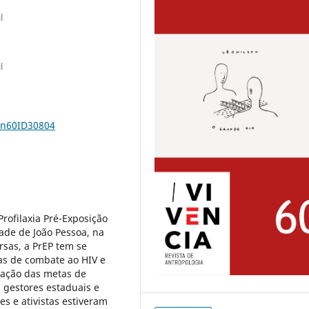
l
l
1n60ID30804
rofilaxia Pré-Exposição
dade de João Pessoa, na
rsas, a PrEP tem se
as de combate ao HIV e
ivação das metas de
 gestores estaduais e
s e ativistas estiveram