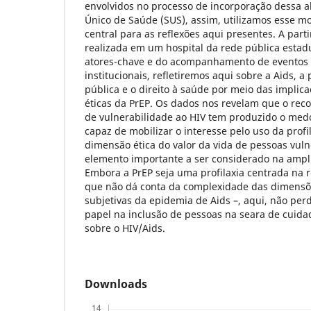
envolvidos no processo de incorporação dessa a
Único de Saúde (SUS), assim, utilizamos esse
central para as reflexões aqui presentes. A par
realizada em um hospital da rede pública estadu
atores-chave e do acompanhamento de eventos 
institucionais, refletiremos aqui sobre a Aids, 
pública e o direito à saúde por meio das implicaç
éticas da PrEP. Os dados nos revelam que o re
de vulnerabilidade ao HIV tem produzido o me
capaz de mobilizar o interesse pelo uso da profi
dimensão ética do valor da vida de pessoas vu
elemento importante a ser considerado na ampli
Embora a PrEP seja uma profilaxia centrada na 
que não dá conta da complexidade das dimensõe
subjetivas da epidemia de Aids –, aqui, não per
papel na inclusão de pessoas na seara de cuid
sobre o HIV/Aids.
Downloads