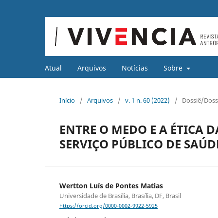
Atual
Arquivos
Notícias
Sobre
Início
/
Arquivos
/
v. 1 n. 60 (2022)
/
Dossiê/Doss
ENTRE O MEDO E A ÉTICA D
SERVIÇO PÚBLICO DE SAÚD
Wertton Luís de Pontes Matias
Universidade de Brasília, Brasília, DF, Brasil
https://orcid.org/0000-0002-9922-5925