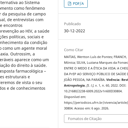
lternativa ao Sistema
PDF/A
 momento como fenômeno
tir da pesquisa de campo
al, de entrevistas com
Publicado
e encontros
30-12-2022
a prevenção ao HIV, a saúde
ões políticas, sociais e
conhecimento da condição
do como um agente moral
Como Citar
laxia. Outrossim, a
MATIAS, Wertton Luís de Pontes; FRANCH,
lneráveis aparece como um
Mónica; SILVA, Luziana Marques da Fonsec
ação do direito à saúde.
ENTRE O MEDO E A ÉTICA DA VIDA: A CHE
resposta farmacológica –
DA PrEP AO SERVIÇO PÚBLICO DE SAÚDE 
s estruturais e
JOÃO PESSOA, NA PARAÍBA.
Vivência: Rev
deremos de vista o seu
Antropologia
,
[S. l.]
, v. 1, n. 60, 2022. DOI:
ados e de conhecimentos
10.21680/2238-6009.2022v1n60ID30804.
Disponível em:
https://periodicos.ufrn.br/vivencia/article
30804. Acesso em: 6 ago. 2026.
Fomatos de Citação