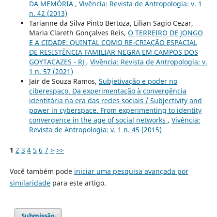
DA MEMÓRIA
,
Vivência: Revista de Antropologia: v. 1
n. 42 (2013)
Tarianne da Silva Pinto Bertoza, Lilian Sagio Cezar,
Maria Clareth Gonçalves Reis,
O TERREIRO DE JONGO
E A CIDADE: QUINTAL COMO RE-CRIAÇÃO ESPACIAL
DE RESISTÊNCIA FAMILIAR NEGRA EM CAMPOS DOS
GOYTACAZES - RJ
,
Vivência: Revista de Antropologia: v.
1 n. 57 (2021)
Jair de Souza Ramos,
Subjetivação e poder no
ciberespaço. Da experimentação à convergência
identitária na era das redes sociais / Subjectivity and
power in cyberspace. From experimenting to identity
convergence in the age of social networks
,
Vivência:
Revista de Antropologia: v. 1 n. 45 (2015)
1
2
3
4
5
6
7
>
>>
Você também pode
iniciar uma pesquisa avançada por
similaridade
para este artigo.
Submissão