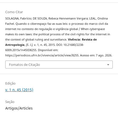
Como Citar
SOLAGNA, Fabrício; DE SOUZA, Rebeca Hennemann Vergara; LEAL, Ondina
Fachel. Quando o ciberespaço faz as suas leis: o processo do marco civil da
internet no contexto de regulação e vigilância global / When cyberspace
makes its own laws: the political process of the civil rights for the internet in
the context of global ruling and surveillance.
Vivência: Revista de
Antropologia
,
[S. l.]
, v. 1, n. 45, 2015. DOI: 10.21680/2238-
6009.2015v1n45ID8255. Disponível em:
https://periodicos.ufrn.br/vivencia/article/view/8255. Acesso em: 7 ago. 2026.
Fomatos de Citação
Edição
v. 1 n. 45 (2015)
Seção
Artigos/Articles