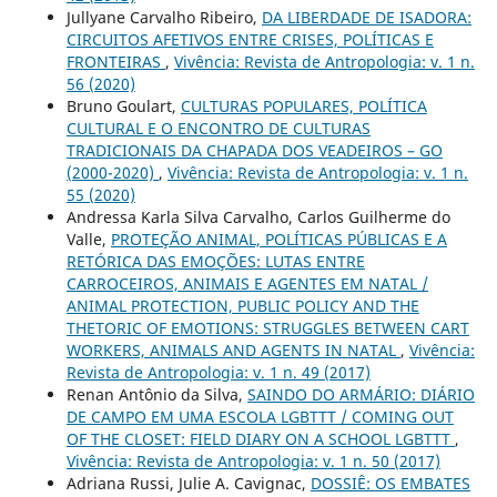
Jullyane Carvalho Ribeiro,
DA LIBERDADE DE ISADORA:
CIRCUITOS AFETIVOS ENTRE CRISES, POLÍTICAS E
FRONTEIRAS
,
Vivência: Revista de Antropologia: v. 1 n.
56 (2020)
Bruno Goulart,
CULTURAS POPULARES, POLÍTICA
CULTURAL E O ENCONTRO DE CULTURAS
TRADICIONAIS DA CHAPADA DOS VEADEIROS – GO
(2000-2020)
,
Vivência: Revista de Antropologia: v. 1 n.
55 (2020)
Andressa Karla Silva Carvalho, Carlos Guilherme do
Valle,
PROTEÇÃO ANIMAL, POLÍTICAS PÚBLICAS E A
RETÓRICA DAS EMOÇÕES: LUTAS ENTRE
CARROCEIROS, ANIMAIS E AGENTES EM NATAL /
ANIMAL PROTECTION, PUBLIC POLICY AND THE
THETORIC OF EMOTIONS: STRUGGLES BETWEEN CART
WORKERS, ANIMALS AND AGENTS IN NATAL
,
Vivência:
Revista de Antropologia: v. 1 n. 49 (2017)
Renan Antônio da Silva,
SAINDO DO ARMÁRIO: DIÁRIO
DE CAMPO EM UMA ESCOLA LGBTTT / COMING OUT
OF THE CLOSET: FIELD DIARY ON A SCHOOL LGBTTT
,
Vivência: Revista de Antropologia: v. 1 n. 50 (2017)
Adriana Russi, Julie A. Cavignac,
DOSSIÊ: OS EMBATES