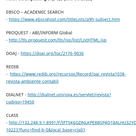
EBSCO – ACADEMIC SEARCH
-
https://www.ebscohost.com/titleLists/a9h-subject.htm
PROQUEST - ABI/INFORM Global
-
http://tls.proquest.com/tls/jsp/list/ListHTML.jsp
DOAJ -
https://doaj.org/toc/2176-9036
REDIB
-
https://www.redib.org/recursos/Record/oai_revista1038-
revista-ambiente-contabil
DIALNET -
http://dialnet.unirioja.es/servlet/revista?
codigo=19450
CLASE
-
http://132.248.9.1:8991/F/IFT5K6GDNLKPE8BSP4Q18ALHU3
10223?func=find-b-0&local_base=cla01