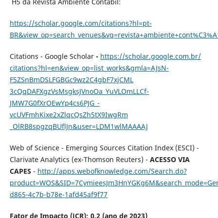
H5 da Revista Ambiente Contábil:
https://scholar.google.com/citations?hl=pt-
BR&view_op=search_venues&vq=revista+ambiente+cont%C3%A
Citations - Google Scholar
-
https://scholar.google.com.br/
citations?hl=en&view_op=list_
works&gmla=AJsN-
F5ZSnBmDSLFGBGc9wz2C4gbF7xjCML
3cQqDAFXgzVsMsgksJVnoOa_
YuVLOmLLCf-
JMW7G0fXrOEwYp4cs6PJG_-
vcUVFmhKixe2xZlqcQsZh5tX9IwgRm
_OlRB8spgzqBUflJn&user=
LDM1wlMAA
AAJ
Web of Science - Emerging Sources Citation Index (ESCI) -
Clarivate Analytics (ex-Thomson Reuters) -
ACESSO VIA
CAPES
-
http://apps.webofknowledge.com/Search.do?
product=WOS&SID=7CymieesJm3HnYGKg6M&search_mode=Gene
d865-4c7b-b78e-1afd45af9f77
Fator de Impacto (JCR): 0,2 (ano de 2023)