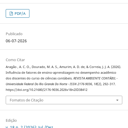
PDF/A
Publicado
06-07-2026
Como Citar
Aragão , A. C. O., Dourado, M. A. S., Amurim, A. D. de, & Correia, J. J. A. (2026).
Influência de fatores de ensino-aprendizagem no desempenho acadêmico
dos discentes do curso de ciências contábeis.
REVISTA AMBIENTE CONTÁBIL -
Universidade Federal Do Rio Grande Do Norte - ISSN 2176-9036
,
18
(2), 292–317.
https://doi.org/10.21680/2176-9036.2026v18n2ID38412
Fomatos de Citação
Edição
v. 18 n. 2 (2026): Jul./Dez.