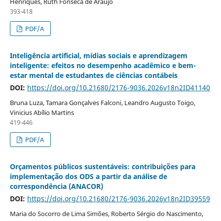
Henriques, Ruth Fonseca de Araújo
393-418
PDF/A
Inteligência artificial, mídias sociais e aprendizagem
inteligente: efeitos no desempenho acadêmico e bem-
estar mental de estudantes de ciências contábeis
DOI:
https://doi.org/10.21680/2176-9036.2026v18n2ID41140
Bruna Luza, Tamara Gonçalves Falconi, Leandro Augusto Toigo,
Vinicius Abílio Martins
419-446
PDF/A
Orçamentos públicos sustentáveis: contribuições para
implementação dos ODS a partir da análise de
correspondência (ANACOR)
DOI:
https://doi.org/10.21680/2176-9036.2026v18n2ID39559
Maria do Socorro de Lima Simões, Roberto Sérgio do Nascimento,