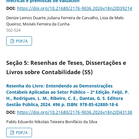
métricas e premissas de valuation
DOI:
https://doi.org/10.21680/2176-9036.2026v18n2ID39214
Denize Lemos Duarte, Juliana Ferreira de Carvalho, Lisia de Melo
Queiroz, Moisés Ferreira da Cunha
502-524
PDF/A
Seção 5: Resenhas de Teses, Dissertações e
Livros sobre Contabilidade (S5)
Resenha do Livro: Entendendo as Demonstrações
Contábeis Aplicadas ao Setor Público – 2ª Edição. Feijó, P.
H., Rodrigues, L. M., Ribeiro, C. E., Dantas, G. S. Editora
Gestão Pública, 2024. 496 p. ISBN: 978-85-62880-18-6
DOI:
https://doi.org/10.21680/2176-9036.2026v18n2ID43138
Pablo Eduardo Nikolais Teixeira Bonifácio da Silva
PDF/A