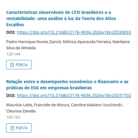
Características observáveis de CFO brasileiros e a
rentabilidade: uma análise à luz da Teoria dos Altos
Escalões
DOI:
https://doi.org/10.21680/2176-9036.2026v18n2ID39033
Pedro Henrique Nunes Zanoti, Mônica Aparecida Ferreira, Neirilaine
Silva de Almeida
120-144
PDF/A
Relação entre o desempenho econômico e financeiro e as
práticas de ESG em empresas brasileiras
DOI:
https://doi.org/10.21680/2176-9036.2026v18n2ID37702
Maurício Leite, Franciele de Moura, Caroline Keidann Soschinski ,
Cleunice Zanella
145-163
PDF/A