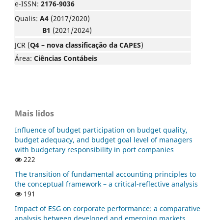
e-ISSN:
2176-9036
Qualis:
A4
(2017/2020)
B1
(2021/2024)
JCR (
Q4 – nova classificação da CAPES
)
Área:
Ciências Contábeis
Mais lidos
Influence of budget participation on budget quality,
budget adequacy, and budget goal level of managers
with budgetary responsibility in port companies
222
The transition of fundamental accounting principles to
the conceptual framework – a critical-reflective analysis
191
Impact of ESG on corporate performance: a comparative
analysis between developed and emerging markets