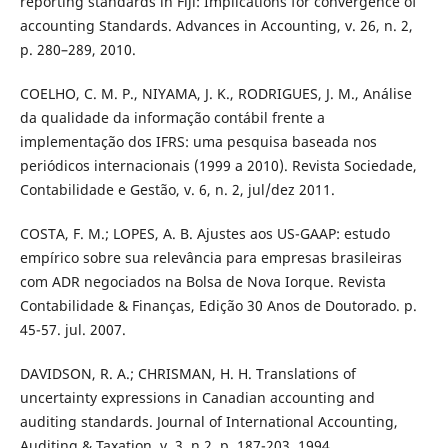
reporting standards in Fiji: Implications for convergence of
accounting Standards. Advances in Accounting, v. 26, n. 2,
p. 280–289, 2010.
COELHO, C. M. P., NIYAMA, J. K., RODRIGUES, J. M., Análise
da qualidade da informação contábil frente a
implementação dos IFRS: uma pesquisa baseada nos
periódicos internacionais (1999 a 2010). Revista Sociedade,
Contabilidade e Gestão, v. 6, n. 2, jul/dez 2011.
COSTA, F. M.; LOPES, A. B. Ajustes aos US-GAAP: estudo
empírico sobre sua relevância para empresas brasileiras
com ADR negociados na Bolsa de Nova Iorque. Revista
Contabilidade & Finanças, Edição 30 Anos de Doutorado. p.
45-57. jul. 2007.
DAVIDSON, R. A.; CHRISMAN, H. H. Translations of
uncertainty expressions in Canadian accounting and
auditing standards. Journal of International Accounting,
Auditing & Taxation, v. 3, n.2, p. 187-203, 1994.