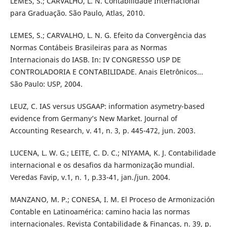
LEMES, S.; CARVALHO, L. N. Contabilidade Internacional
para Graduação. São Paulo, Atlas, 2010.
LEMES, S.; CARVALHO, L. N. G. Efeito da Convergência das
Normas Contábeis Brasileiras para as Normas
Internacionais do IASB. In: IV CONGRESSO USP DE
CONTROLADORIA E CONTABILIDADE. Anais Eletrônicos...
São Paulo: USP, 2004.
LEUZ, C. IAS versus USGAAP: information asymetry-based
evidence from Germany’s New Market. Journal of
Accounting Research, v. 41, n. 3, p. 445-472, jun. 2003.
LUCENA, L. W. G.; LEITE, C. D. C.; NIYAMA, K. J. Contabilidade
internacional e os desafios da harmonização mundial.
Veredas Favip, v.1, n. 1, p.33-41, jan./jun. 2004.
MANZANO, M. P.; CONESA, I. M. El Proceso de Armonización
Contable en Latinoamérica: camino hacia las normas
internacionales. Revista Contabilidade & Finanças, n. 39, p.