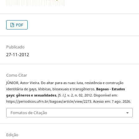
PDF
Publicado
27-11-2012
Como Citar
JÚNIOR, Astor Vieira. Do altar para as ruas: luta, resistência e construção
identitária de gays, lésbicas, bissexuais e transgêneros.
Bagoas - Estudos
gays: gêneros e sexualidades
,
[S. l.]
, v. 2, n. 02, 2012. Disponível em:
https://periodicos.ufrn.br/bagoas/article/view/2273. Acesso em: 7 ago. 2026.
Fomatos de Citação
Edição