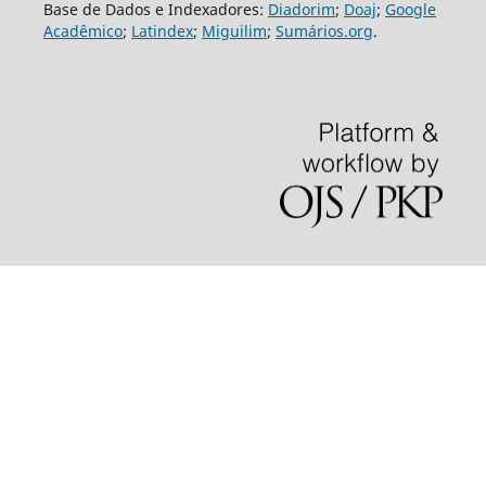
Base de Dados e Indexadores:
Diadorim
;
Doaj
;
Google
Acadêmico
;
Latindex
;
Miguilim
;
Sumários.org
.