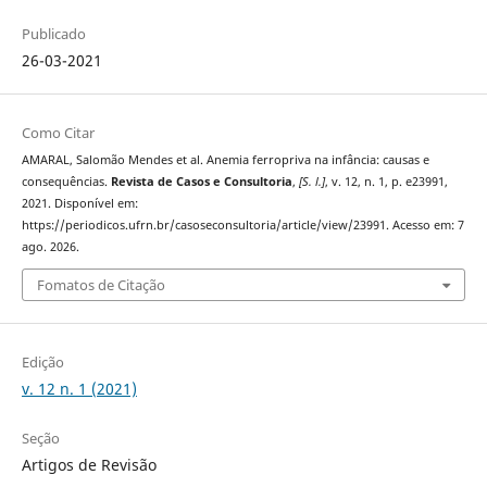
Publicado
26-03-2021
Como Citar
AMARAL, Salomão Mendes et al. Anemia ferropriva na infância: causas e
consequências.
Revista de Casos e Consultoria
,
[S. l.]
, v. 12, n. 1, p. e23991,
2021. Disponível em:
https://periodicos.ufrn.br/casoseconsultoria/article/view/23991. Acesso em: 7
ago. 2026.
Fomatos de Citação
Edição
v. 12 n. 1 (2021)
Seção
Artigos de Revisão