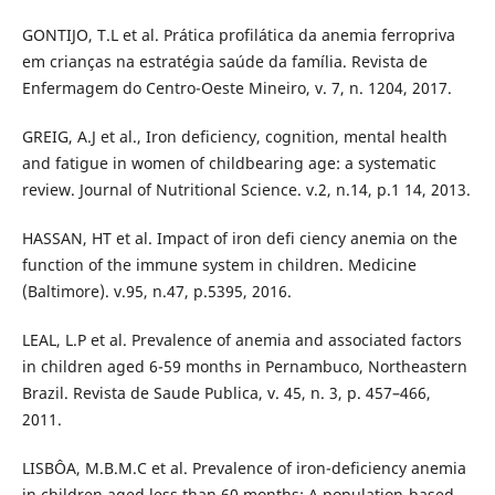
GONTIJO, T.L et al. Prática profilática da anemia ferropriva
em crianças na estratégia saúde da família. Revista de
Enfermagem do Centro-Oeste Mineiro, v. 7, n. 1204, 2017.
GREIG, A.J et al., Iron deficiency, cognition, mental health
and fatigue in women of childbearing age: a systematic
review. Journal of Nutritional Science. v.2, n.14, p.1 14, 2013.
HASSAN, HT et al. Impact of iron defi ciency anemia on the
function of the immune system in children. Medicine
(Baltimore). v.95, n.47, p.5395, 2016.
LEAL, L.P et al. Prevalence of anemia and associated factors
in children aged 6-59 months in Pernambuco, Northeastern
Brazil. Revista de Saude Publica, v. 45, n. 3, p. 457–466,
2011.
LISBÔA, M.B.M.C et al. Prevalence of iron-deficiency anemia
in children aged less than 60 months: A population-based