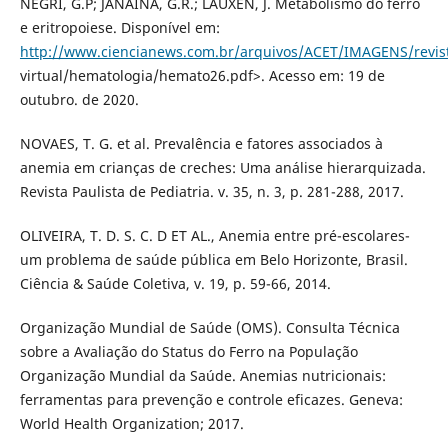
NEGRI, G.P; JANAINA, G.R.; LAUXEN, J. Metabolismo do ferro
e eritropoiese. Disponível em:
http://www.ciencianews.com.br/arquivos/ACET/IMAGENS/revis
virtual/hematologia/hemato26.pdf>. Acesso em: 19 de
outubro. de 2020.
NOVAES, T. G. et al. Prevalência e fatores associados à
anemia em crianças de creches: Uma análise hierarquizada.
Revista Paulista de Pediatria. v. 35, n. 3, p. 281-288, 2017.
OLIVEIRA, T. D. S. C. D ET AL., Anemia entre pré-escolares-
um problema de saúde pública em Belo Horizonte, Brasil.
Ciência & Saúde Coletiva, v. 19, p. 59-66, 2014.
Organização Mundial de Saúde (OMS). Consulta Técnica
sobre a Avaliação do Status do Ferro na População
Organização Mundial da Saúde. Anemias nutricionais:
ferramentas para prevenção e controle eficazes. Geneva:
World Health Organization; 2017.