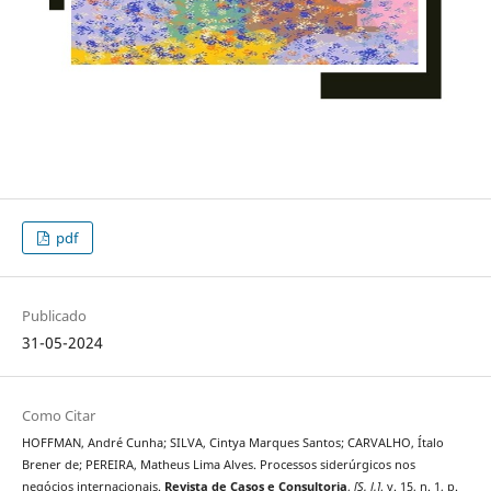
pdf
Publicado
31-05-2024
Como Citar
HOFFMAN, André Cunha; SILVA, Cintya Marques Santos; CARVALHO, Ítalo
Brener de; PEREIRA, Matheus Lima Alves. Processos siderúrgicos nos
negócios internacionais.
Revista de Casos e Consultoria
,
[S. l.]
, v. 15, n. 1, p.