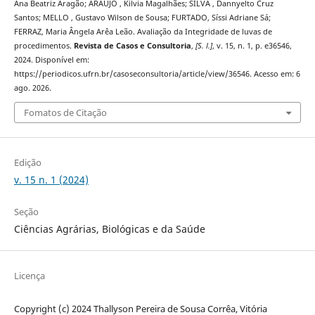
Ana Beatriz Aragão; ARAÚJO , Kilvia Magalhães; SILVA , Dannyelto Cruz
Santos; MELLO , Gustavo Wilson de Sousa; FURTADO, Síssi Adriane Sá;
FERRAZ, Maria Ângela Arêa Leão. Avaliação da Integridade de luvas de
procedimentos.
Revista de Casos e Consultoria
,
[S. l.]
, v. 15, n. 1, p. e36546,
2024. Disponível em:
https://periodicos.ufrn.br/casoseconsultoria/article/view/36546. Acesso em: 6
ago. 2026.
Fomatos de Citação
Edição
v. 15 n. 1 (2024)
Seção
Ciências Agrárias, Biológicas e da Saúde
Licença
Copyright (c) 2024 Thallyson Pereira de Sousa Corrêa, Vitória