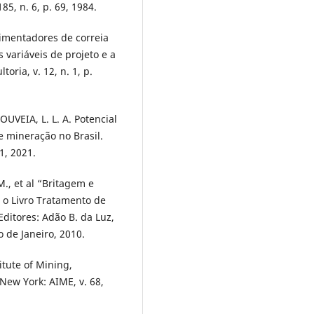
5, n. 6, p. 69, 1984.
imentadores de correia
variáveis de projeto e a
oria, v. 12, n. 1, p.
GOUVEIA, L. L. A. Potencial
e mineração no Brasil.
1, 2021.
M., et al “Britagem e
o Livro Tratamento de
Editores: Adão B. da Luz,
o de Janeiro, 2010.
itute of Mining,
New York: AIME, v. 68,