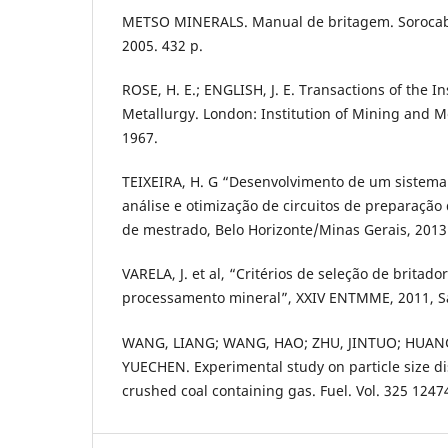
METSO MINERALS. Manual de britagem. Sorocaba
2005. 432 p.
ROSE, H. E.; ENGLISH, J. E. Transactions of the I
Metallurgy. London: Institution of Mining and Met
1967.
TEIXEIRA, H. G “Desenvolvimento de um sistem
análise e otimização de circuitos de preparação
de mestrado, Belo Horizonte/Minas Gerais, 2013
VARELA, J. et al, “Critérios de seleção de britado
processamento mineral”, XXIV ENTMME, 2011, S
WANG, LIANG; WANG, HAO; ZHU, JINTUO; HUAN
YUECHEN. Experimental study on particle size di
crushed coal containing gas. Fuel. Vol. 325 1247