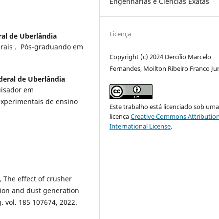
Engenharias e Ciências Exatas
Licença
al de Uberlândia
erais . Pós-graduando em
Copyright (c) 2024 Dercílio Marcelo
Fernandes, Moilton Ribeiro Franco Ju
deral de Uberlândia
uisador em
xperimentais de ensino
Este trabalho está licenciado sob um
licença
Creative Commons Attribution
International License
.
The effect of crusher
tion and dust generation
 vol. 185 107674, 2022.