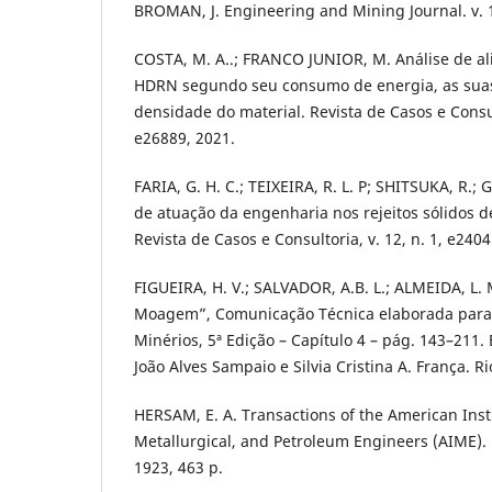
BROMAN, J. Engineering and Mining Journal. v. 18
COSTA, M. A..; FRANCO JUNIOR, M. Análise de al
HDRN segundo seu consumo de energia, as suas 
densidade do material. Revista de Casos e Consult
e26889, 2021.
FARIA, G. H. C.; TEIXEIRA, R. L. P; SHITSUKA, R.; 
de atuação da engenharia nos rejeitos sólidos d
Revista de Casos e Consultoria, v. 12, n. 1, e2404
FIGUEIRA, H. V.; SALVADOR, A.B. L.; ALMEIDA, L. 
Moagem”, Comunicação Técnica elaborada para 
Minérios, 5ª Edição – Capítulo 4 – pág. 143–211. 
João Alves Sampaio e Silvia Cristina A. França. Ri
HERSAM, E. A. Transactions of the American Inst
Metallurgical, and Petroleum Engineers (AIME). 
1923, 463 p.