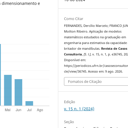
a dimensionamento e
Como Citar
FERNANDES, Dercílio Marcelo; FRANCO JU
Moilton Ribeiro. Aplicação de modelos
matemáticos estudados na graduação em
engenharia para estimativa da capacidade
britador de mandíbulas.
Revista de Casos
Consultoria
,
[S. l.]
, v. 15, n. 1, p. e36745, 20
Disponível em:
https://periodicos.ufrn.br/casoseconsultor
cle/view/36745. Acesso em: 9 ago. 2026.
Fomatos de Citação
Edição
v. 15 n. 1 (2024)
Seção