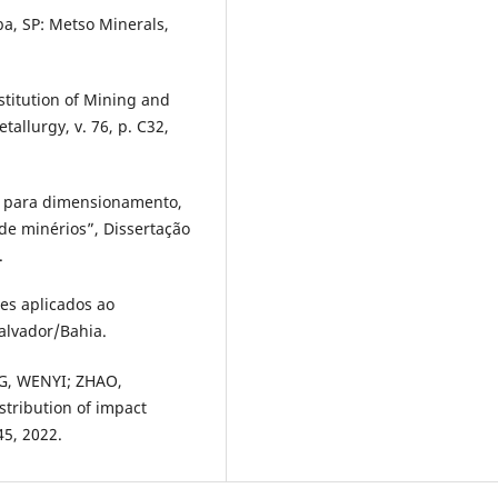
, SP: Metso Minerals,
nstitution of Mining and
allurgy, v. 76, p. C32,
a para dimensionamento,
 de minérios”, Dissertação
.
res aplicados ao
alvador/Bahia.
G, WENYI; ZHAO,
stribution of impact
45, 2022.