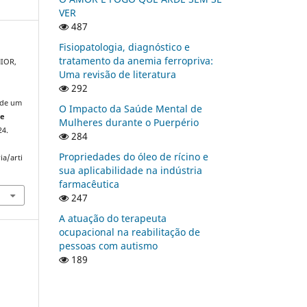
VER
487
Fisiopatologia, diagnóstico e
tratamento da anemia ferropriva:
NIOR,
Uma revisão de literatura
292
 de um
O Impacto da Saúde Mental de
 e
Mulheres durante o Puerpério
24.
284
Propriedades do óleo de rícino e
ia/arti
sua aplicabilidade na indústria
farmacêutica
247
A atuação do terapeuta
ocupacional na reabilitação de
pessoas com autismo
189