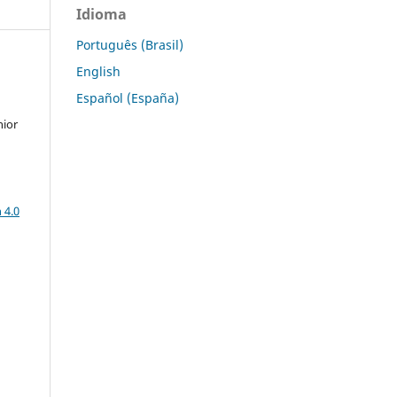
Idioma
Português (Brasil)
English
Español (España)
nior
a
 4.0