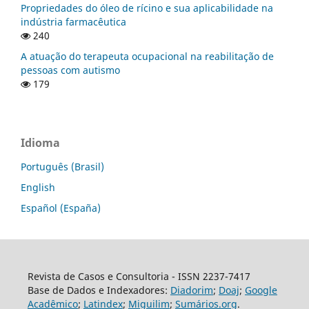
Propriedades do óleo de rícino e sua aplicabilidade na
indústria farmacêutica
240
A atuação do terapeuta ocupacional na reabilitação de
pessoas com autismo
179
Idioma
Português (Brasil)
English
Español (España)
Revista de Casos e Consultoria - ISSN 2237-7417
Base de Dados e Indexadores:
Diadorim
;
Doaj
;
Google
Acadêmico
;
Latindex
;
Miguilim
;
Sumários.org
.