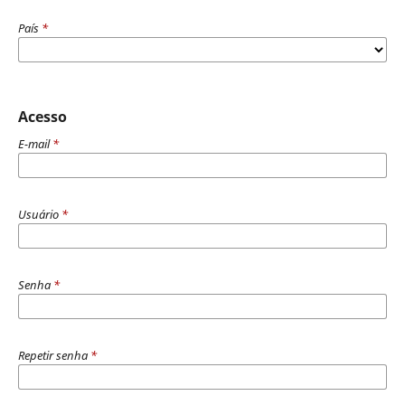
País
*
Acesso
E-mail
*
Usuário
*
Senha
*
Repetir senha
*