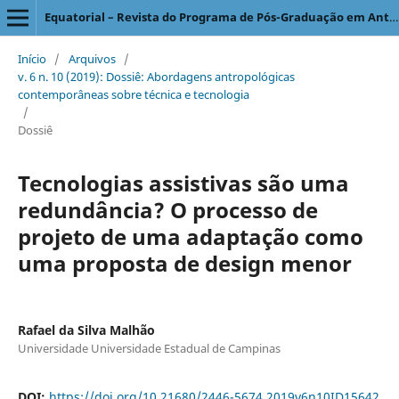
Equatorial – Revista do Programa de Pós-Graduação em Antropologia Social
Início
/
Arquivos
/
v. 6 n. 10 (2019): Dossiê: Abordagens antropológicas
contemporâneas sobre técnica e tecnologia
/
Dossiê
Tecnologias assistivas são uma
redundância? O processo de
projeto de uma adaptação como
uma proposta de design menor
Rafael da Silva Malhão
Universidade Universidade Estadual de Campinas
DOI:
https://doi.org/10.21680/2446-5674.2019v6n10ID15642