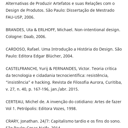
Alternativas de Produzir Artefatos e suas Relações com o
Design de Produtos. São Paulo: Dissertação de Mestrado
FAU-USP, 2006.
BRANDES, Uta & ERLHOFF, Michael. Non-intentional design.
Cologne: Daab, 2006.
CARDOSO, Rafael. Uma Introdução a História do Design. São
Paulo: Editora Edgar Blücher, 2004.
CASTELFRANCHI, Yurij & FERNANDES, Victor. Teoria crítica
da tecnologia e cidadania tecnocientífica: resistência,
“insistência” e hacking. Revista de Filosofia Aurora, Curitiba,
v. 27, n. 40, p. 167-196, jan./abr. 2015.
CERTEAU, Michel de. A invenção do cotidiano: Artes de fazer
Vol 1. Petrópolis: Editora Vozes, 1998.
CRARY, Jonathan. 24/7: Capitalismo tardio e os fins do sono.
São Paulo: Cosac Naify, 2014.