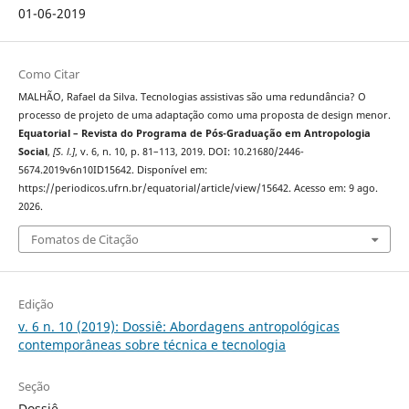
01-06-2019
Como Citar
MALHÃO, Rafael da Silva. Tecnologias assistivas são uma redundância? O
processo de projeto de uma adaptação como uma proposta de design menor.
Equatorial – Revista do Programa de Pós-Graduação em Antropologia
Social
,
[S. l.]
, v. 6, n. 10, p. 81–113, 2019. DOI: 10.21680/2446-
5674.2019v6n10ID15642. Disponível em:
https://periodicos.ufrn.br/equatorial/article/view/15642. Acesso em: 9 ago.
2026.
Fomatos de Citação
Edição
v. 6 n. 10 (2019): Dossiê: Abordagens antropológicas
contemporâneas sobre técnica e tecnologia
Seção
Dossiê