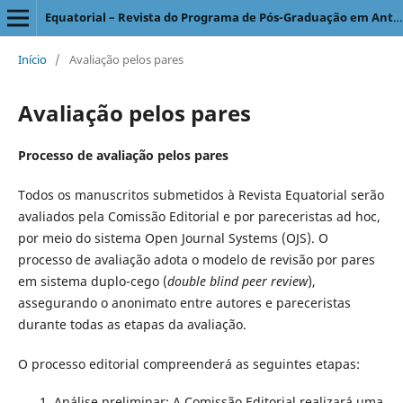
Equatorial – Revista do Programa de Pós-Graduação em Antropologia Social
Início
/
Avaliação pelos pares
Avaliação pelos pares
Processo de avaliação pelos pares
Todos os manuscritos submetidos à Revista Equatorial serão
avaliados pela Comissão Editorial e por pareceristas ad hoc,
por meio do sistema Open Journal Systems (OJS). O
processo de avaliação adota o modelo de revisão por pares
em sistema duplo-cego (
double blind peer review
),
assegurando o anonimato entre autores e pareceristas
durante todas as etapas da avaliação.
O processo editorial compreenderá as seguintes etapas:
Análise preliminar: A Comissão Editorial realizará uma