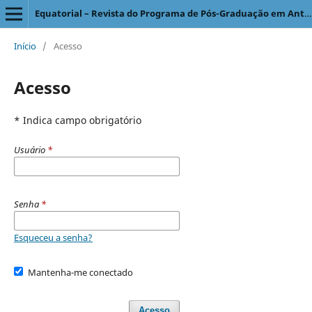
Equatorial – Revista do Programa de Pós-Graduação em Antropologia Social
Início
/
Acesso
Acesso
* Indica campo obrigatório
Usuário
*
Senha
*
Esqueceu a senha?
Mantenha-me conectado
Acesso