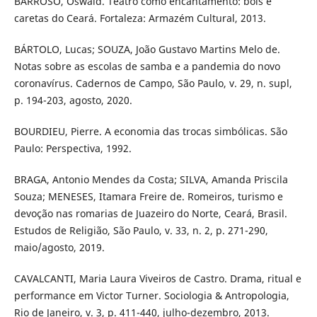
BARROSO, Oswald. Teatro como encantamento: bois e
caretas do Ceará. Fortaleza: Armazém Cultural, 2013.
BÁRTOLO, Lucas; SOUZA, João Gustavo Martins Melo de.
Notas sobre as escolas de samba e a pandemia do novo
coronavírus. Cadernos de Campo, São Paulo, v. 29, n. supl,
p. 194-203, agosto, 2020.
BOURDIEU, Pierre. A economia das trocas simbólicas. São
Paulo: Perspectiva, 1992.
BRAGA, Antonio Mendes da Costa; SILVA, Amanda Priscila
Souza; MENESES, Itamara Freire de. Romeiros, turismo e
devoção nas romarias de Juazeiro do Norte, Ceará, Brasil.
Estudos de Religião, São Paulo, v. 33, n. 2, p. 271-290,
maio/agosto, 2019.
CAVALCANTI, Maria Laura Viveiros de Castro. Drama, ritual e
performance em Victor Turner. Sociologia & Antropologia,
Rio de Janeiro, v. 3, p. 411-440, julho-dezembro, 2013.