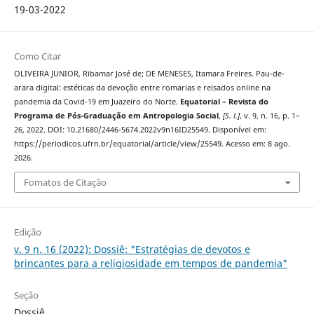
19-03-2022
Como Citar
OLIVEIRA JUNIOR, Ribamar José de; DE MENESES, Itamara Freires. Pau-de-
arara digital: estéticas da devoção entre romarias e reisados online na
pandemia da Covid-19 em Juazeiro do Norte.
Equatorial – Revista do
Programa de Pós-Graduação em Antropologia Social
,
[S. l.]
, v. 9, n. 16, p. 1–
26, 2022. DOI: 10.21680/2446-5674.2022v9n16ID25549. Disponível em:
https://periodicos.ufrn.br/equatorial/article/view/25549. Acesso em: 8 ago.
2026.
Fomatos de Citação
Edição
v. 9 n. 16 (2022): Dossiê: "Estratégias de devotos e
brincantes para a religiosidade em tempos de pandemia"
Seção
Dossiê