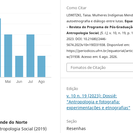
Como Citar
LEWITZKI, Taisa. Mulheres Indígenas Men
autoetnografia e diálogo entre lutas.
Equa
– Revista do Programa de Pós-Graduaç
Antropologia Social
,
[S. l.]
, v. 10, n. 19, p. 
2023. DOI: 10.21680/2446-
5674.2023v10n19ID31938. Disponível em:
https://periodicos.ufrn.br/equatorial/artic
w/31938. Acesso em: 6 ago. 2026.
Fomatos de Citação
Edição
v. 10 n. 19 (2023): Dossiê:
"Antropologia e fotografia:
experimentações e etnografias"
Seção
ande do Norte
Resenhas
ropologia Social (2019)