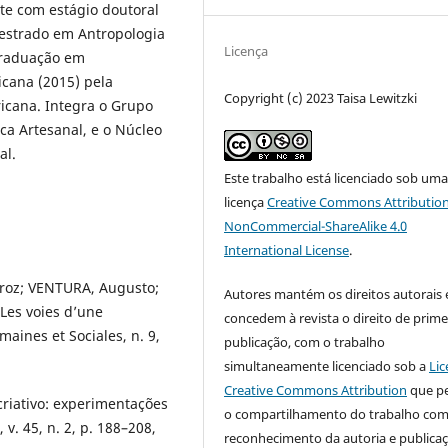
te com estágio doutoral
estrado em Antropologia
Licença
graduação em
icana (2015) pela
Copyright (c) 2023 Taisa Lewitzki
icana. Integra o Grupo
ca Artesanal, e o Núcleo
al.
Este trabalho está licenciado sob um
licença
Creative Commons Attribution
NonCommercial-ShareAlike 4.0
International License
.
iroz; VENTURA, Augusto;
Autores mantém os direitos autorais 
Les voies d’une
concedem à revista o direito de prime
aines et Sociales, n. 9,
publicação, com o trabalho
simultaneamente licenciado sob a
Lic
Creative Commons Attribution
que p
riativo: experimentações
o compartilhamento do trabalho co
v. 45, n. 2, p. 188–208,
reconhecimento da autoria e publica