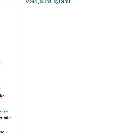
Open Journal Systems
a
-
e
ira
ença
ermite
m
ção