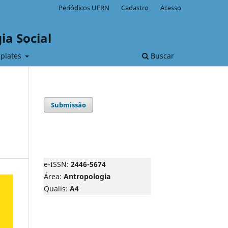
Periódicos UFRN
Cadastro
Acesso
ia Social
plates
Buscar
Submissão
e-ISSN:
2446-5674
Área:
Antropologia
Qualis:
A4