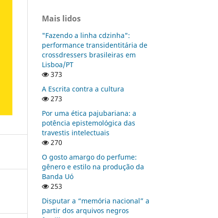
Mais lidos
"Fazendo a linha cdzinha":
performance transidentitária de
crossdressers brasileiras em
Lisboa/PT
373
A Escrita contra a cultura
273
Por uma ética pajubariana: a
potência epistemológica das
travestis intelectuais
270
O gosto amargo do perfume:
gênero e estilo na produção da
Banda Uó
253
Disputar a “memória nacional” a
partir dos arquivos negros