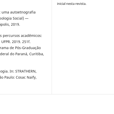
inicial nesta revista.
r: uma autoetnografia
pologia Social) —
polis, 2019.
us percursos acadêmicos:
 UFPR. 2019. 251f.
grama de Pós-Graduação
eral do Paraná, Curitiba,
logia. In: STRATHERN,
ão Paulo: Cosac Naify,