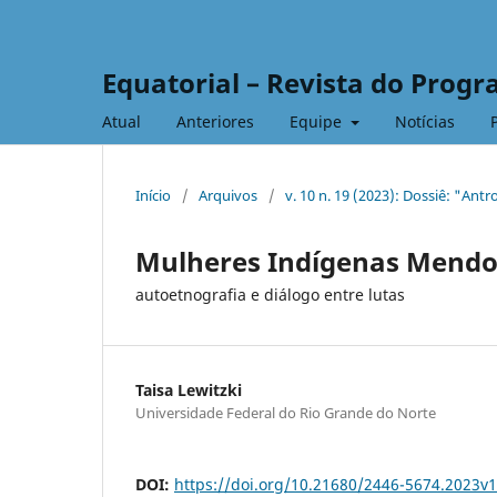
Equatorial – Revista do Prog
Atual
Anteriores
Equipe
Notícias
Início
/
Arquivos
/
v. 10 n. 19 (2023): Dossiê: "Ant
Mulheres Indígenas Mend
autoetnografia e diálogo entre lutas
Taisa Lewitzki
Universidade Federal do Rio Grande do Norte
DOI:
https://doi.org/10.21680/2446-5674.2023