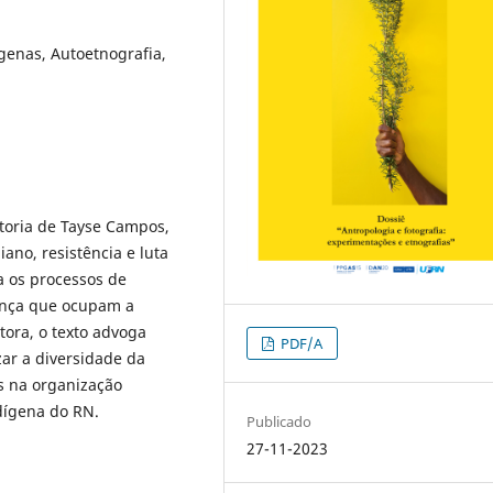
genas, Autoetnografia,
toria de Tayse Campos,
ano, resistência e luta
a os processos de
onça que ocupam a
tora, o texto advoga
PDF/A
zar a diversidade da
s na organização
dígena do RN.
Publicado
27-11-2023