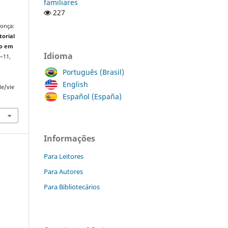
familiares
227
donça:
torial
ão em
Idioma
1–11,
Português (Brasil)
English
le/vie
Español (España)
Informações
Para Leitores
Para Autores
Para Bibliotecários