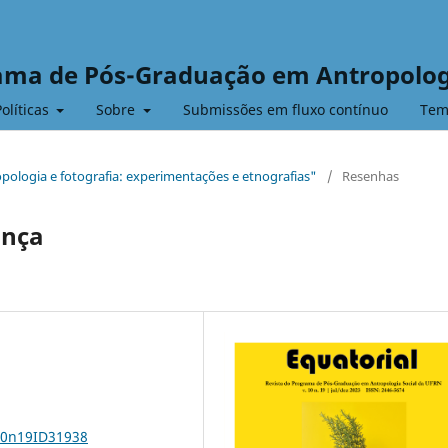
rama de Pós-Graduação em Antropolog
Políticas
Sobre
Submissões em fluxo contínuo
Tem
ropologia e fotografia: experimentações e etnografias"
/
Resenhas
onça
v10n19ID31938