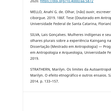
2020.
https://doi.org/10.4000/aa.5872
MELLO, Anahí G. de. Olhar, (não) ouvir, escreve
ciborgue. 2019. 186f. Tese (Doutorado em Antro
Universidade Federal de Santa Catarina, Florianó
SILVA, Lais Gonçalves. Mulheres indígenas e se
olhares plurais sobre a experiência Kaingang na
Dissertação (Mestrado em Antropologia) — Pro
em Antropologia e Arqueologia, Universidade Fed
2019.
STRATHERN, Marilyn. Os limites da Autoantropo
Marilyn. O efeito etnográfico e outros ensaios. S
2014. p. 133–157.