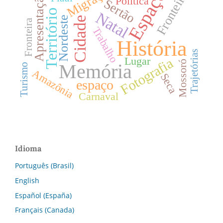
Migração
Fronteiras
Espaço
Apresentação
Política
Sertão
Território
Natal
Nordeste
Cidade
Fronteira
Trabalho
História
Trajetórias
Lugar
Fotografia
Mossoró
Memória
Turismo
Amazônia
Seca
espaço
Carnaval
Idioma
Português (Brasil)
English
Español (España)
Français (Canada)