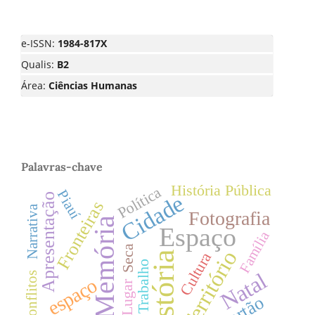
e-ISSN:
1984-817X
Qualis:
B2
Área:
Ciências Humanas
Palavras-chave
História Pública
Política
Piauí
Cidade
Apresentação
Fronteiras
Narrativa
Fotografia
Memória
Espaço
Família
Seca
Território
História
Cultura
Trabalho
Natal
Conflitos
espaço
Lugar
Sertão