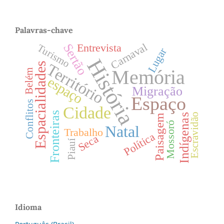
Palavras-chave
Carnaval
Sertão
Entrevista
Turismo
Lugar
História
Território
Espacialidades
Memória
Belém
espaço
Migração
Espaço
Conflitos
Cidade
Fronteiras
Escravidão
Indígenas
Paisagem
Mossoró
Natal
Trabalho
Política
Seca
Piauí
Idioma