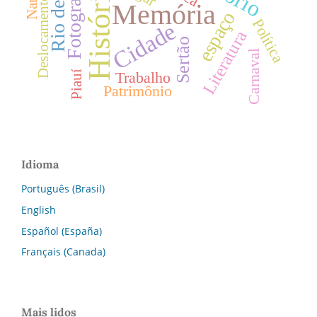
Fotografia
História
Deslocamentos
Memória
espaço
Política
Cidade
Literatura
Sertão
Carnaval
Trabalho
Piauí
Patrimônio
Idioma
Português (Brasil)
English
Español (España)
Français (Canada)
Mais lidos