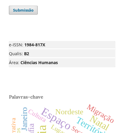
Submissão
e-ISSN:
1984-817X
Qualis:
B2
Área:
Ciências Humanas
Palavras-chave
Migração
Espaço
Rio de Janeiro
Cultura
Nordeste
Natal
Território
Narrativa
Lugar
Seca