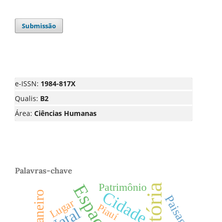
Submissão
e-ISSN:
1984-817X
Qualis:
B2
Área:
Ciências Humanas
Palavras-chave
Patrimônio
Espaço
História
Cidade
Paisagem
Lugar
Piauí
Natal