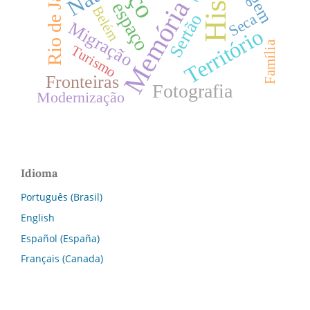
Rio de Janeiro
Memória
espaço
Belém
Seca
Sertão
Migração
Território
Família
Turismo
Fronteiras
Fotografia
Modernização
Idioma
Português (Brasil)
English
Español (España)
Français (Canada)