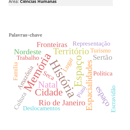
Área:
Ciências Humanas
Palavras-chave
Representação
Fronteiras
Território
Turismo
Nordeste
Memória
Sertão
Trabalho
Espaço
Lugar
História
Espacialidades
Família
Amazônia
Seca
Política
Natal
espaço
Piauí
Escravidão
Cidade
Cultura
Rio de Janeiro
Deslocamentos