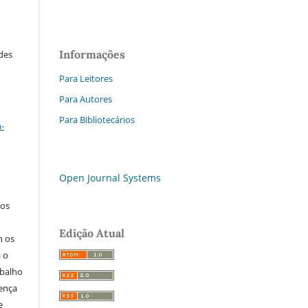
Informações
ades
Para Leitores
Para Autores
a
Para Bibliotecários
-
Open Journal Systems
los
Edição Atual
m os
a o
abalho
cença
e