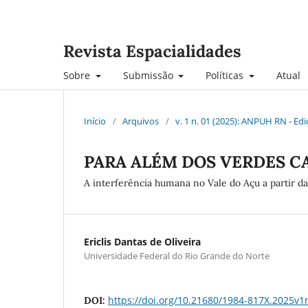
Revista Espacialidades
Sobre
Submissão
Políticas
Atual
Início
/
Arquivos
/
v. 1 n. 01 (2025): ANPUH RN - Ed
PARA ALÉM DOS VERDES C
A interferência humana no Vale do Açu a partir da 
Ericlis Dantas de Oliveira
Universidade Federal do Rio Grande do Norte
https://doi.org/10.21680/1984-817X.2025v
DOI: