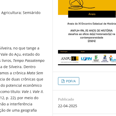
; Agricultura; Semiárido
Silveira, no que tange a
Vale do Açu, estado do
 livros,
Tempo Passatempo
a de Silveira. Dentro
camos a crônica
Mata Sem
ncia de duas crônicas que
PDF/A
o do potencial econômico
 como título:
Vale I, Vale II.
2, p. 22), por meio do
Publicado
ão a interferência
22-04-2025
ção de uma geografia