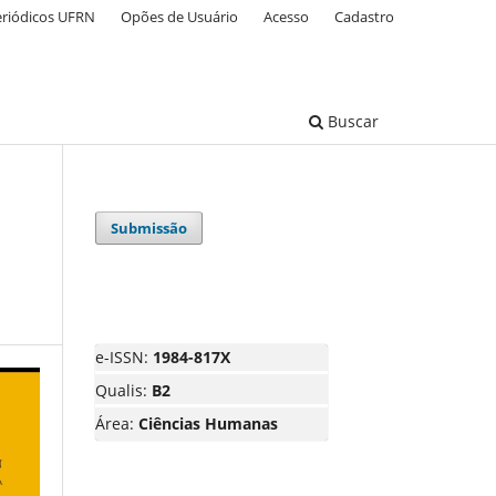
eriódicos UFRN
Opões de Usuário
Acesso
Cadastro
Buscar
Submissão
e-ISSN:
1984-817X
Qualis:
B2
Área:
Ciências Humanas