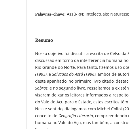
Assú-RN; Intelectuais; Natureza
Palavras-chave:
Resumo
Nosso objetivo foi discutir a escrita de Celso da 
discussão em torno da interferência humana no 
Rio Grande do Norte. Para tanto, fizemos uso dos
(1995)
, e
Salvados do Assú (1996),
ambos de autori
deste apanhado, no primeiro livro citado, desta
Sobras
, e no segundo livro, ressaltamos a existê
visaram deixar os leitores informados a respeit
do Vale do Açu para o Estado, estes escritos têm
Nesse sentido, dialogamos com Michel Collot (201
conceito de
Geografia Literária
, compreendendo n
humana no Vale do Açu, mas também, a constru