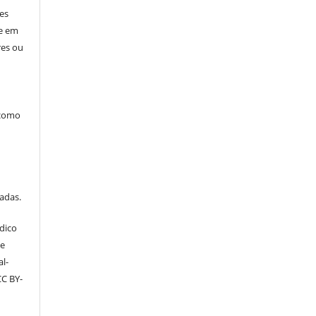
res
ne em
res ou
 como
tadas.
dico
ve
l-
CC BY-