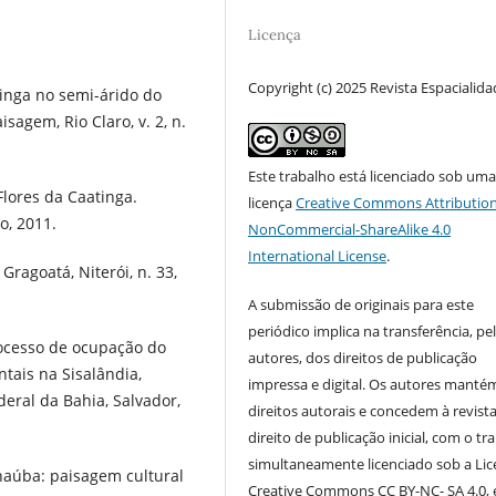
Licença
Copyright (c) 2025 Revista Espacialid
tinga no semi-árido do
sagem, Rio Claro, v. 2, n.
Este trabalho está licenciado sob um
lores da Caatinga.
licença
Creative Commons Attribution
o, 2011.
NonCommercial-ShareAlike 4.0
International License
.
Gragoatá, Niterói, n. 33,
A submissão de originais para este
periódico implica na transferência, pe
rocesso de ocupação do
autores, dos direitos de publicação
tais na Sisalândia,
impressa e digital. Os autores manté
eral da Bahia, Salvador,
direitos autorais e concedem à revist
direito de publicação inicial, com o tr
simultaneamente licenciado sob a Li
naúba: paisagem cultural
Creative Commons CC BY-NC- SA 4.0, 