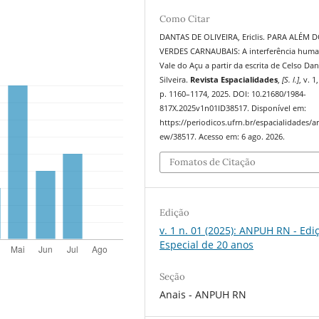
Como Citar
DANTAS DE OLIVEIRA, Ericlis. PARA ALÉM 
VERDES CARNAUBAIS: A interferência hum
Vale do Açu a partir da escrita de Celso Da
Silveira.
Revista Espacialidades
,
[S. l.]
, v. 1
p. 1160–1174, 2025. DOI: 10.21680/1984-
817X.2025v1n01ID38517. Disponível em:
https://periodicos.ufrn.br/espacialidades/art
ew/38517. Acesso em: 6 ago. 2026.
Fomatos de Citação
Edição
v. 1 n. 01 (2025): ANPUH RN - Edi
Especial de 20 anos
Seção
Anais - ANPUH RN