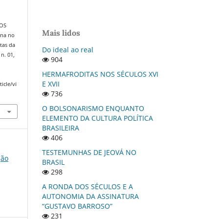
DOS
Mais lidos
ana no
ntas da
Do ideal ao real
, n. 01,
904
HERMAFRODITAS NOS SÉCULOS XVI
E XVII
icle/vi
736
O BOLSONARISMO ENQUANTO
ELEMENTO DA CULTURA POLÍTICA
BRASILEIRA
406
TESTEMUNHAS DE JEOVÁ NO
ção
BRASIL
298
A RONDA DOS SÉCULOS E A
AUTONOMIA DA ASSINATURA
“GUSTAVO BARROSO”
231