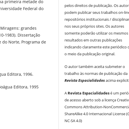
na primeira metade do
pelos direitos de publicação. Os auto
Universidade Federal do
podem publicar seus trabalhos on-li
repositórios institucionais / disciplina
nos seus próprios sites. Os autores
 Miragens: grandes
somente poderão utilizar os mesmos
10-1983). Dissertação
resultados em outras publicações
e do Norte, Programa de
indicando claramente este periódico
o meio da publicação original.
O autor também aceita submeter o
trabalho às normas de publicação da
gua Editora, 1996.
Revista Espacialidades
acima explici
Boágua Editora, 1995
A
Revista Espacialidades
é um perió
de acesso aberto sob a licença Creati
Commons Attribution-NonCommercia
ShareAlike 4.0 Internacional License (
NC-SA 4.0)