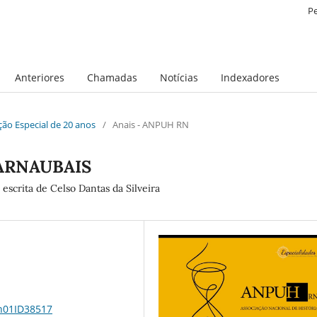
P
Anteriores
Chamadas
Notícias
Indexadores
ição Especial de 20 anos
/
Anais - ANPUH RN
ARNAUBAIS
escrita de Celso Dantas da Silveira
1n01ID38517