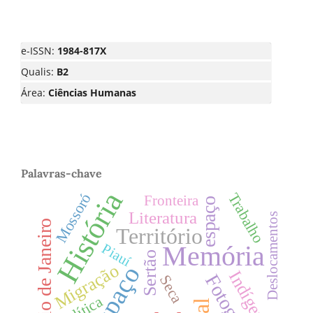
e-ISSN:
1984-817X
Qualis:
B2
Área:
Ciências Humanas
Palavras-chave
História
Mossoró
Trabalho
Fronteira
espaço
Literatura
Deslocamentos
Rio de Janeiro
Território
Memória
Piauí
Sertão
Migração
Espaço
Indígenas
Fotografia
Seca
Política