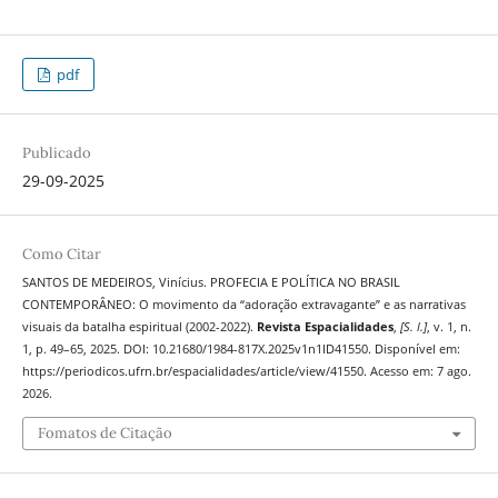
pdf
Publicado
29-09-2025
Como Citar
SANTOS DE MEDEIROS, Vinícius. PROFECIA E POLÍTICA NO BRASIL
CONTEMPORÂNEO: O movimento da “adoração extravagante” e as narrativas
visuais da batalha espiritual (2002-2022).
Revista Espacialidades
,
[S. l.]
, v. 1, n.
1, p. 49–65, 2025. DOI: 10.21680/1984-817X.2025v1n1ID41550. Disponível em:
https://periodicos.ufrn.br/espacialidades/article/view/41550. Acesso em: 7 ago.
2026.
Fomatos de Citação