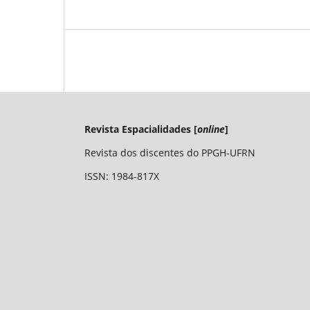
Revista Espacialidades [
online
]
Revista dos discentes do PPGH-UFRN
ISSN: 1984-817X