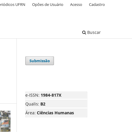
eriódicos UFRN
Opões de Usuário
Acesso
Cadastro
Buscar
Submissão
e-ISSN:
1984-817X
Qualis:
B2
Área:
Ciências Humanas