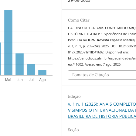
29-09-2025
Como Citar
GALDINO DUTRA, Yara. CONECTANDO ARQ
HISTÓRIA E TEATRO: : Experiências de Ensi
Pesquisa no IFRN.
Revista Espacialidades
v. 1, n. 1, p. 239–248, 2025. DOI: 10.21680/1
817X.2025v1n1ID41602. Disponível em:
https://periodicos.ufrn.br/espacialidades/art
ew/41602. Acesso em: 7 ago. 2026.
Fomatos de Citação
Edição
v. 1 n. 1 (2025): ANAIS COMPLET
V SIMPÓSIO INTERNACIONAL DA
BRASILEIRA DE HISTÓRIA PÚBLIC
Seção