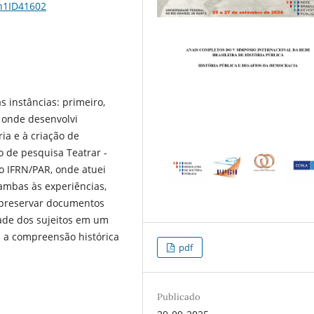
1n1ID41602
s instâncias: primeiro,
 onde desenvolvi
ia e à criação de
o de pesquisa Teatrar -
no IFRN/PAR, onde atuei
ambas às experiências,
e preservar documentos
dade dos sujeitos em um
 a compreensão histórica
pdf
Publicado