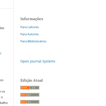
Informações
Para Leitores
ades
Para Autores
Para Bibliotecários
a
-
Open Journal Systems
Edição Atual
los
m os
a o
abalho