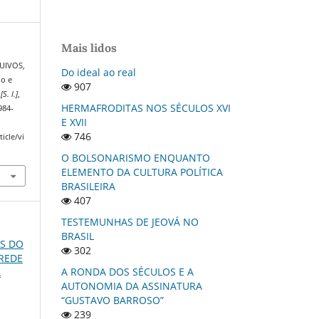
Mais lidos
UIVOS,
Do ideal ao real
no e
907
,
[S. l.]
,
HERMAFRODITAS NOS SÉCULOS XVI
984-
E XVII
746
icle/vi
O BOLSONARISMO ENQUANTO
ELEMENTO DA CULTURA POLÍTICA
BRASILEIRA
407
TESTEMUNHAS DE JEOVÁ NO
BRASIL
OS DO
302
 REDE
A RONDA DOS SÉCULOS E A
A
AUTONOMIA DA ASSINATURA
“GUSTAVO BARROSO”
239