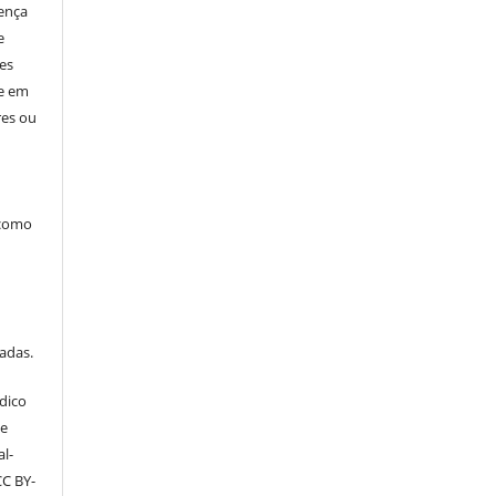
cença
e
res
ne em
res ou
 como
tadas.
dico
ve
l-
CC BY-