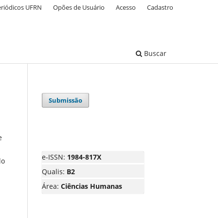
eriódicos UFRN
Opões de Usuário
Acesso
Cadastro
Buscar
Submissão
e
e-ISSN:
1984-817X
do
Qualis:
B2
Área:
Ciências Humanas