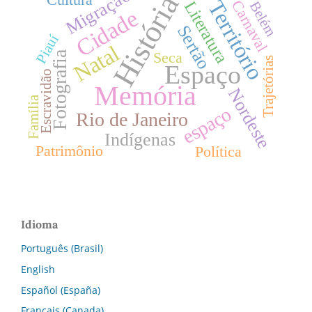
Migração
História
Território
Carnaval
Literatura
Belém
Cidade
Sertão
Piauí
Natal
Fotografia
Seca
Trajetórias
Espaço
Escravidão
Memória
Nordeste
Família
espaço
Rio de Janeiro
Indígenas
Patrimônio
Política
Idioma
Português (Brasil)
English
Español (España)
Français (Canada)