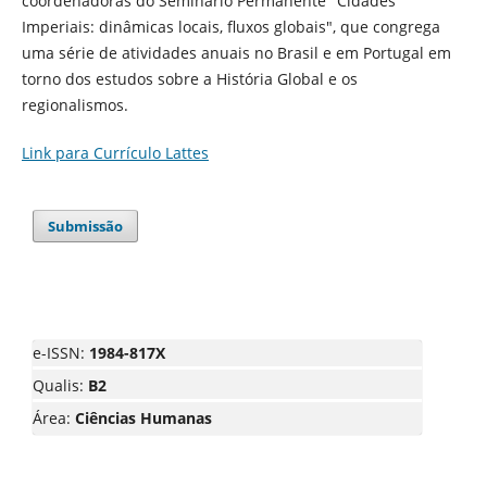
coordenadoras do Seminário Permanente "Cidades
Imperiais: dinâmicas locais, fluxos globais", que congrega
uma série de atividades anuais no Brasil e em Portugal em
torno dos estudos sobre a História Global e os
regionalismos.
Link para Currículo Lattes
Submissão
e-ISSN:
1984-817X
Qualis:
B2
Área:
Ciências Humanas