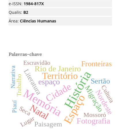
e-ISSN:
1984-817X
Qualis:
B2
Área:
Ciências Humanas
Palavras-chave
Escravidão
Fronteiras
Rio de Janeiro
Narrativa
Literatura
História
Território
Trabalho
Sertão
espaço
Cidade
Cultura
Migração
Memória
Nordeste
Espaço
Piauí
Natal
Seca
Mossoró
Lugar
Fotografia
Paisagem