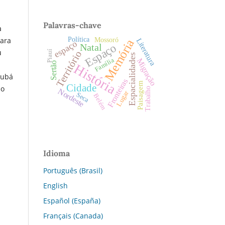
Palavras-chave
a
Política
para
Mossoró
Literatura
Memória
espaço
Espaço
Natal
u
Piauí
Território
Espacialidades
Família
Migração
Sertão
História
rubá
Fronteiras
Paisagem
Cidade
 o
Trabalho
Nordeste
Lugar
Seca
Belém
Idioma
Português (Brasil)
English
Español (España)
Français (Canada)