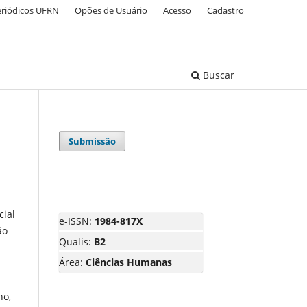
eriódicos UFRN
Opões de Usuário
Acesso
Cadastro
Buscar
Submissão
cial
e-ISSN:
1984-817X
ão
Qualis:
B2
Área:
Ciências Humanas
no,