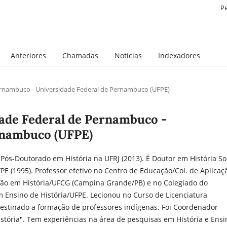
P
Anteriores
Chamadas
Notícias
Indexadores
Pernambuco - Universidade Federal de Pernambuco (UFPE)
dade Federal de Pernambuco -
rnambuco (UFPE)
o Pós-Doutorado em História na UFRJ (2013). É Doutor em História So
E (1995). Professor efetivo no Centro de Educação/Col. de Aplicaç
ão em História/UFCG (Campina Grande/PB) e no Colegiado do
Ensino de História/UFPE. Lecionou no Curso de Licenciatura
destinado a formação de professores indígenas. Foi Coordenador
stória". Tem experiências na área de pesquisas em História e Ensi