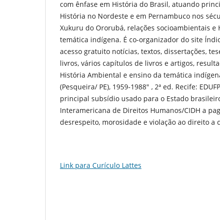
com ênfase em História do Brasil, atuando princ
História no Nordeste e em Pernambuco nos sécul
Xukuru do Ororubá, relações socioambientais e
temática indígena. É co-organizador do site Índ
acesso gratuito notícias, textos, dissertações, t
livros, vários capítulos de livros e artigos, resu
História Ambiental e ensino da temática indígen
(Pesqueira/ PE), 1959-1988" , 2ª ed. Recife: EDU
principal subsídio usado para o Estado brasile
Interamericana de Direitos Humanos/CIDH a pag
desrespeito, morosidade e violação ao direito a 
Link para Curículo Lattes