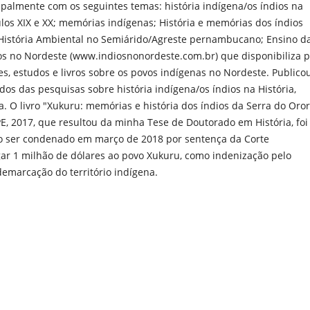
ipalmente com os seguintes temas: história indígena/os índios na
os XIX e XX; memórias indígenas; História e memórias dos índios
 História Ambiental no Semiárido/Agreste pernambucano; Ensino d
ios no Nordeste (www.indiosnonordeste.com.br) que disponibiliza 
eses, estudos e livros sobre os povos indígenas no Nordeste. Publico
ltados das pesquisas sobre história indígena/os índios na História,
a. O livro "Xukuru: memórias e história dos índios da Serra do Oro
FPE, 2017, que resultou da minha Tese de Doutorado em História, foi
iro ser condenado em março de 2018 por sentença da Corte
ar 1 milhão de dólares ao povo Xukuru, como indenização pelo
demarcação do território indígena.