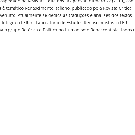
 hospedado na Revista O que nos faz pensar, número 27 (2010), com
iê temático Renascimento Italiano, publicado pela Revista Crítica
evenutto. Atualmente se dedica às traduções e análises dos textos
. Integra o LERen: Laboratório de Estudos Renascentistas, o LER
na o grupo Retórica e Política no Humanismo Renascentista, todos 