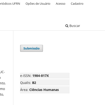
eriódicos UFRN
Opões de Usuário
Acesso
Cadastro
Buscar
Submissão
m
PUC-
e-ISSN:
1984-817X
a
Qualis:
B2
nto.
omo
Área:
Ciências Humanas
to,