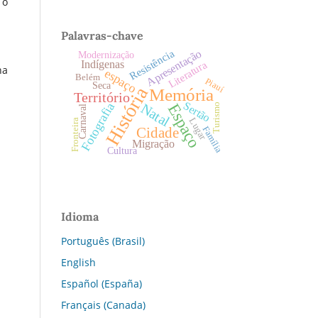
 o
Palavras-chave
Resistência
Apresentação
Modernização
Literatura
Indígenas
na
espaço
Belém
Piauí
Seca
História
Memória
Território
Sertão
Fotografia
Espaço
Natal
Turismo
Carnaval
Lugar
Fronteira
Cidade
Família
Migração
Cultura
Idioma
Português (Brasil)
English
Español (España)
Français (Canada)