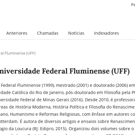
P
Anteriores
Chamadas
Notícias
Indexadores
ral Fluminense (UFF)
niversidade Federal Fluminense (UFF)
 Federal Fluminense (1999), mestrado (2001) e doutorado (2006) e
sidade Católica do Rio de Janeiro, pós-doutorado em Filosofia pela 
iversidade Federal de Minas Gerais (2016). Desde 2010, é professor
as de História Moderna, História Política e Filosofia do Renascime
iano, Humanismo e Reformas Religiosas, com ênfase em autores c
otterdam. É autora de diversos artigos e ensaios sobre Renascimen
ogio da Loucura (RJ: Edipro, 2015). Organizou dois volumes sobre o