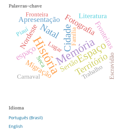
Palavras-chave
Fronteira
Literatura
Fotografia
Apresentação
Fronteiras
Natal
Nordeste
Cidade
Piauí
Família
História
Memória
Espaço
Lugar
espaço
Território
Escravidão
Seca
Sertão
Migração
Trabalho
Carnaval
Idioma
Português (Brasil)
English