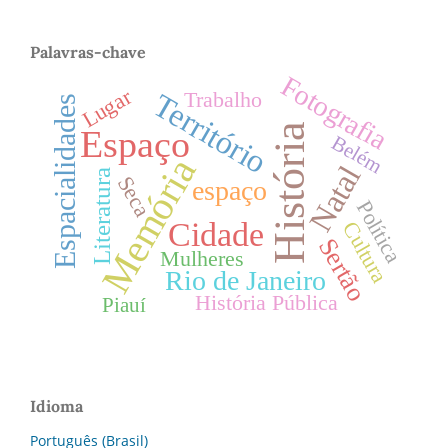
Palavras-chave
Fotografia
Lugar
Trabalho
Território
Espacialidades
História
Espaço
Belém
Memória
Natal
Literatura
Seca
espaço
Política
Cidade
Cultura
Sertão
Mulheres
Rio de Janeiro
História Pública
Piauí
Idioma
Português (Brasil)