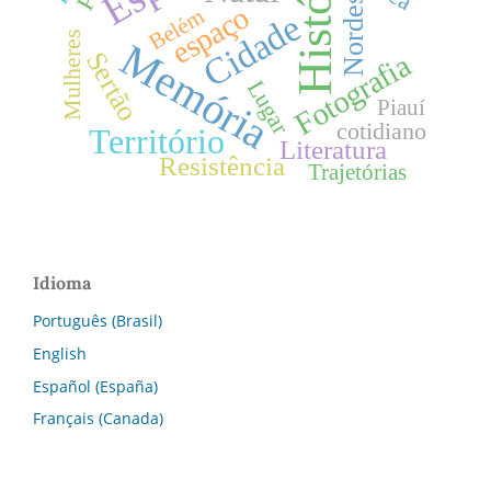
História
Nordeste
espaço
Belém
Cidade
Mulheres
Memória
Sertão
Fotografia
Lugar
Piauí
cotidiano
Território
Literatura
Resistência
Trajetórias
Idioma
Português (Brasil)
English
Español (España)
Français (Canada)