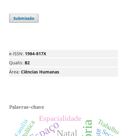
Submissão
e-ISSN:
1984-817X
Qualis:
B2
Área:
Ciências Humanas
Palavras-chave
Espacialidade
Trabalho
Família
Espaço
Política
Seca
Natal