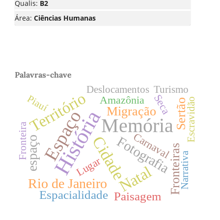
Qualis:
B2
Área:
Ciências Humanas
Palavras-chave
Deslocamentos
Turismo
Território
Seca
Piauí
Amazônia
Escravidão
Sertão
Migração
História
Espaço
Memória
Fronteira
Carnaval
Cidade
Fotografia
espaço
Fronteiras
Narrativa
Lugar
Natal
Rio de Janeiro
Espacialidade
Paisagem