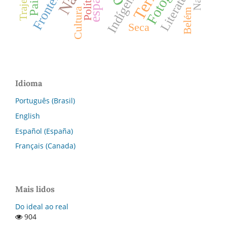
Fronteiras
Literatura
Indígenas
espaço
Política
Cultura
Belém
Seca
Idioma
Português (Brasil)
English
Español (España)
Français (Canada)
Mais lidos
Do ideal ao real
904