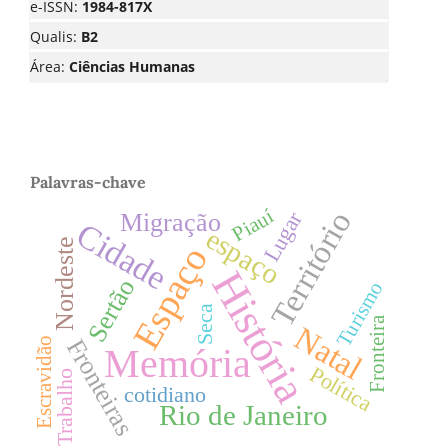
e-ISSN:
1984-817X
Qualis:
B2
Área:
Ciências Humanas
Palavras-chave
Piauí
Território
Lugar
Migração
Cidade
espaço
Nordeste
Espaço
História
Sertão
Turismo
Seca
Fronteira
Natal
Fronteiras
Escravidão
Memória
Política
Trabalho
cotidiano
Rio de Janeiro