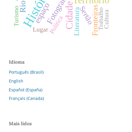
História
Fotografia
espaço
Cidade
Sertão
Fronteiras
Turismo
Literatura
Trabalho
Cultura
Política
Lugar
Idioma
Português (Brasil)
English
Español (España)
Français (Canada)
Mais lidos