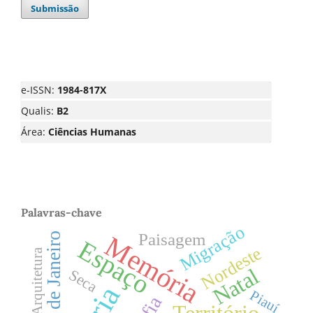
Submissão
e-ISSN:
1984-817X
Qualis:
B2
Área:
Ciências Humanas
Palavras-chave
Migração
Paisagem
Memória
Rio de Janeiro
Espaço
Nordeste
Arquitetura
Natal
Seca
Piauí
Território