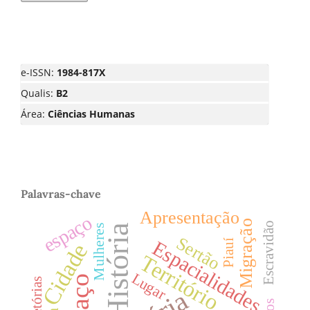
e-ISSN:
1984-817X
Qualis:
B2
Área:
Ciências Humanas
Palavras-chave
Apresentação
espaço
Migração
Escravidão
História
Mulheres
Sertão
Espacialidades
Piauí
Cidade
Território
Lugar
Trajetórias