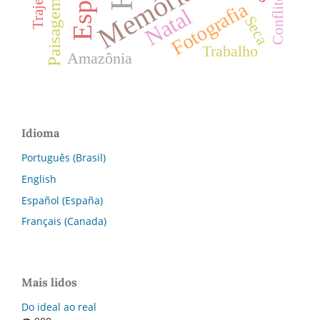
Espaço
Memória
Conflitos
Paisagem
Fotografia
Natal
Seca
Trabalho
Amazônia
Idioma
Português (Brasil)
English
Español (España)
Français (Canada)
Mais lidos
Do ideal ao real