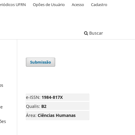
eriódicos UFRN
Opões de Usuário
Acesso
Cadastro
Buscar
Submissão
os
e-ISSN:
1984-817X
Qualis:
B2
re
Área:
Ciências Humanas
ões