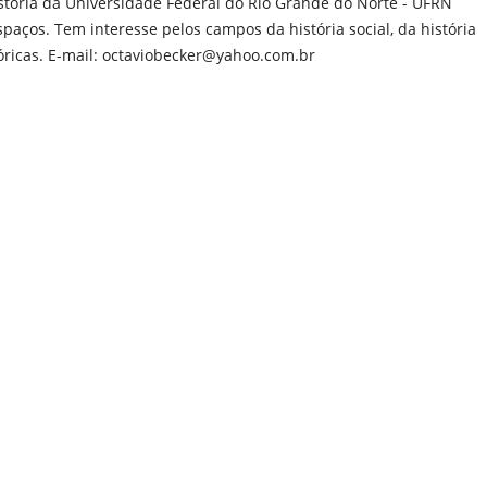
tória da Universidade Federal do Rio Grande do Norte - UFRN
paços. Tem interesse pelos campos da história social, da história
tóricas. E-mail: octaviobecker@yahoo.com.br