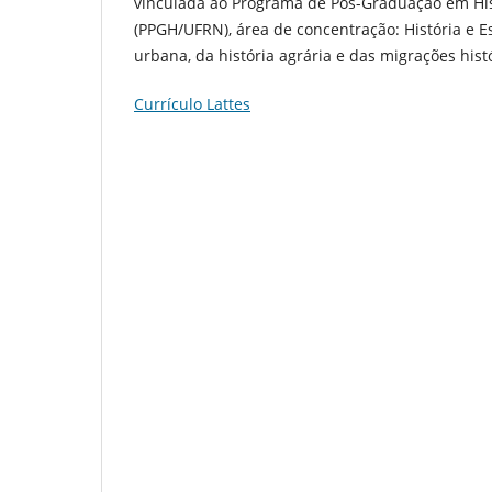
vinculada ao Programa de Pós-Graduação em His
(PPGH/UFRN), área de concentração: História e Es
urbana, da história agrária e das migrações his
Currículo Lattes