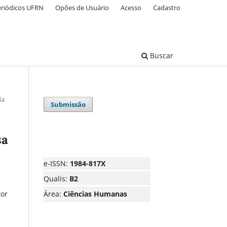
eriódicos UFRN
Opões de Usuário
Acesso
Cadastro
Buscar
da
Submissão
sa
e-ISSN:
1984-817X
Qualis:
B2
tor
Área:
Ciências Humanas