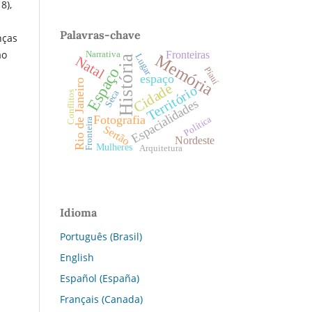
8),
Palavras-chave
nças
ao
Fronteiras
Narrativa
Memória
Lugar
Natal
História
Espaço
Piauí
espaço
Rio de Janeiro
Cidade
Território
Seca
Conflitos
Espacialidades
Fotografia
Política
Fronteira
Sertão
Nordeste
Mulheres
Arquitetura
Idioma
Português (Brasil)
English
Español (España)
Français (Canada)