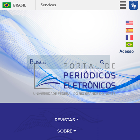
Serviços
BRASIL
Simplifique!
Participe
Acesso à informação
Legislação
Acesso
Canais
REVISTAS
SOBRE